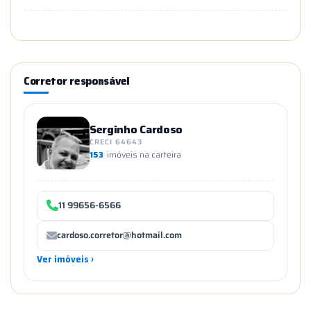
Corretor responsável
Serginho Cardoso
CRECI 64643
153
imóveis na carteira
11 99656-6566
cardoso.corretor@hotmail.com
Ver imóveis ›