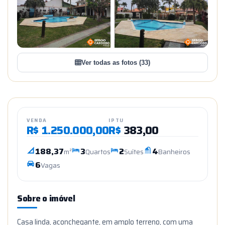
+30
VER TODAS AS FOTOS
Ver todas as fotos (33)
VENDA
IPTU
R$
1.250.000,00
R$
383,00
188,37
3
2
4
m²
Quartos
Suítes
Banheiros
6
Vagas
Sobre o imóvel
Casa linda, aconchegante, em amplo terreno, com uma