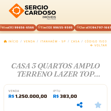
Vivo
(11) 99656-6566
Tim
(13) 99655-9595
Claro
(11)94797-166
INÍCIO
VENDA
ITANHAÉM - SP
CASA
CÓDIGO 1503
VOLTAR
CASA 3 QUARTOS AMPLO
TERRENO LAZER TOP
PISCINA 200 M MAR
ITANHAÉM SP
VENDA
IPTU
R$
1.250.000,00
R$
383,00